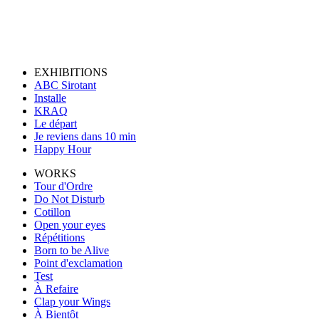
EXHIBITIONS
ABC Sirotant
Installe
KRAQ
Le départ
Je reviens dans 10 min
Happy Hour
WORKS
Tour d'Ordre
Do Not Disturb
Cotillon
Open your eyes
Répétitions
Born to be Alive
Point d'exclamation
Test
À Refaire
Clap your Wings
À Bientôt