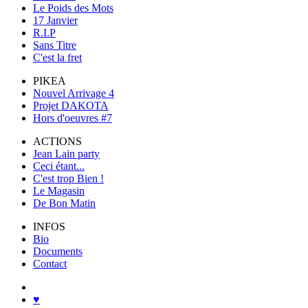
Le Poids des Mots
17 Janvier
R.I.P
Sans Titre
C'est la fret
PIKEA
Nouvel Arrivage 4
Projet DAKOTA
Hors d'oeuvres #7
ACTIONS
Jean Lain party
Ceci étant...
C'est trop Bien !
Le Magasin
De Bon Matin
INFOS
Bio
Documents
Contact
♥