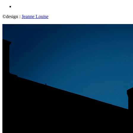
©design :
Jeanne Louise