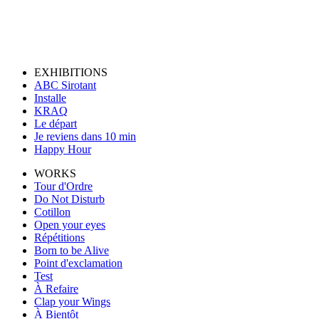
EXHIBITIONS
ABC Sirotant
Installe
KRAQ
Le départ
Je reviens dans 10 min
Happy Hour
WORKS
Tour d'Ordre
Do Not Disturb
Cotillon
Open your eyes
Répétitions
Born to be Alive
Point d'exclamation
Test
À Refaire
Clap your Wings
À Bientôt