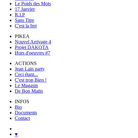
Le Poids des Mots
17 Janvier
R.I.P
Sans Titre
C'est la fret
PIKEA
Nouvel Arrivage 4
Projet DAKOTA
Hors d'oeuvres #7
ACTIONS
Jean Lain party
Ceci étant...
C'est trop Bien !
Le Magasin
De Bon Matin
INFOS
Bio
Documents
Contact
♥