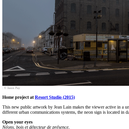
: © Jason Pay
Home project at
Resort Studio (2015)
This new public artwork by Jean Lain makes the viewer active in a unpr
different urban communications systems, the neon sign is located in da
Open your eyes
Néons, bois et détecteur de présence.